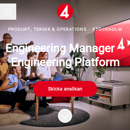
Karriärmeny
PRODUKT, TEKNIK & OPERATIONS
·
STOCKHOLM
Engineering Manager –
Engineering Platform
Skicka ansökan